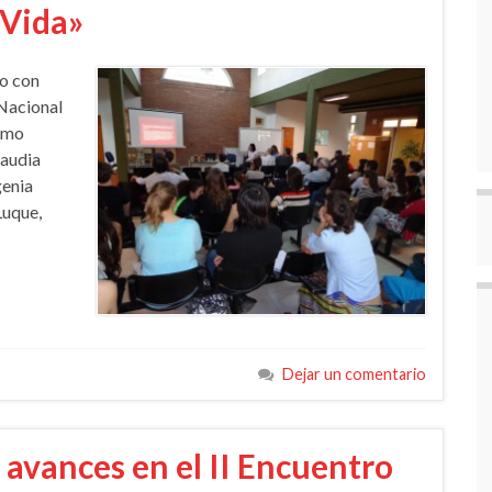
a Vida»
bo con
 Nacional
como
laudia
genia
Luque,
Dejar un comentario
 avances en el II Encuentro