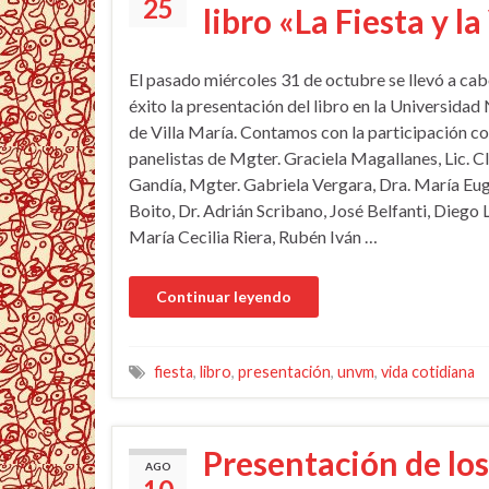
25
libro «La Fiesta y l
El pasado miércoles 31 de octubre se llevó a ca
éxito la presentación del libro en la Universidad
de Villa María. Contamos con la participación 
panelistas de Mgter. Graciela Magallanes, Lic. C
Gandía, Mgter. Gabriela Vergara, Dra. María Eu
Boito, Dr. Adrián Scribano, José Belfanti, Diego 
María Cecilia Riera, Rubén Iván …
fiesta
,
libro
,
presentación
,
unvm
,
vida cotidiana
Presentación de los
AGO