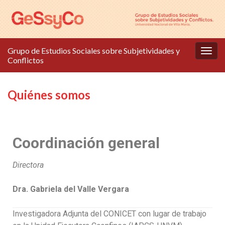
Grupo de Estudios Sociales sobre Subjetividades y
Alter
Conflictos
la
nave
Quiénes somos
Coordinación general
Directora
Dra. Gabriela del Valle Vergara
Investigadora Adjunta del CONICET con lugar de trabajo