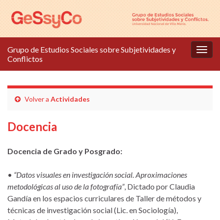
Grupo de Estudios Sociales sobre Subjetividades y
Alter
Conflictos
la
nave
Volver a
Actividades
Docencia
Docencia de Grado y Posgrado:
•
“Datos visuales en investigación social. Aproximaciones
metodológicas al uso de la fotografía”
, Dictado por Claudia
Gandía en los espacios curriculares de Taller de métodos y
técnicas de investigación social (Lic. en Sociología),