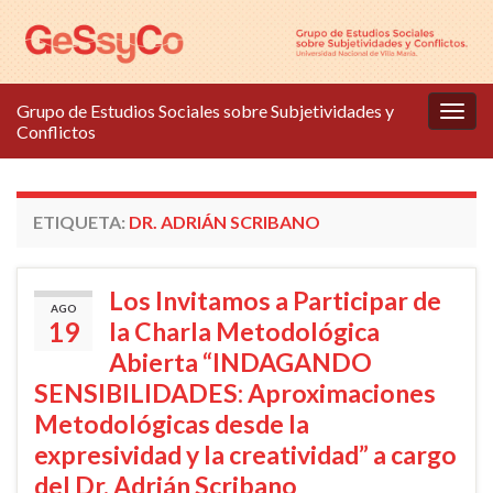
Grupo de Estudios Sociales sobre Subjetividades y
Alter
Conflictos
la
nave
ETIQUETA:
DR. ADRIÁN SCRIBANO
Los Invitamos a Participar de
AGO
19
la Charla Metodológica
Abierta “INDAGANDO
SENSIBILIDADES: Aproximaciones
Metodológicas desde la
expresividad y la creatividad” a cargo
del Dr. Adrián Scribano