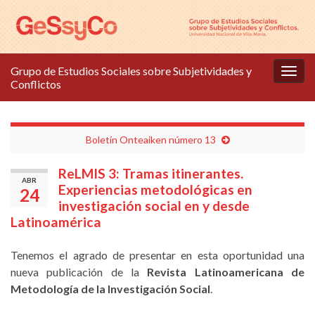
Grupo de Estudios Sociales sobre Subjetividades y
Alter
Conflictos
la
nave
Boletín Onteaiken número 13
ReLMIS 3: Tramas itinerantes.
ABR
Experiencias metodológicas en
24
investigación social en y desde
Latinoamérica
Tenemos el agrado de presentar en esta oportunidad una
nueva publicación de la
Revista Latinoamericana de
Metodología de la Investigación Social
.