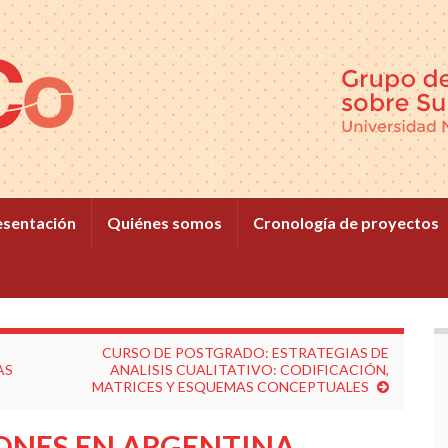
esentación
Quiénes somos
Cronología de proyectos
CURSO DE POSTGRADO: ESTRATEGIAS DE
AS
ANALISIS CUALITATIVO: CODIFICACIÓN,
MATRICES Y ESQUEMAS CONCEPTUALES
ONES EN ARGENTINA