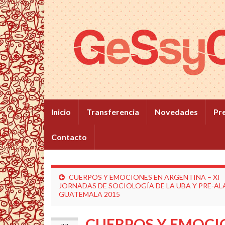
Inicio
Transferencia
Novedades
Pr
Contacto
CUERPOS Y EMOCIONES EN ARGENTINA – XI
JORNADAS DE SOCIOLOGÍA DE LA UBA Y PRE-AL
GUATEMALA 2015
CUERPOS Y EMOCI